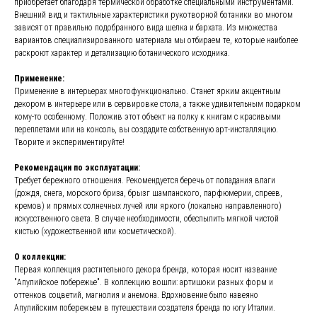
приобретает благодаря термической обработке специальными инструментами.
Внешний вид и тактильные характеристики рукотворной ботаники во многом
зависят от правильно подобранного вида шелка и бархата. Из множества
вариантов специализированного материала мы отбираем те, которые наиболее
раскроют характер и детализацию ботанического исходника.
Применение:
Применение в интерьерах многофункционально. Станет ярким акцентным
декором в интерьере или в сервировке стола, а также удивительным подарком
кому-то особенному. Положив этот объект на полку к книгам с красивыми
переплетами или на консоль, вы создадите собственную арт-инсталляцию.
Творите и экспериментируйте!
Рекомендации по эксплуатации:
Требует бережного отношения. Рекомендуется беречь от попадания влаги
(дождя, снега, морского бриза, брызг шампанского, парфюмерии, спреев,
кремов) и прямых солнечных лучей или яркого (локально направленного)
искусственного света. В случае необходимости, обеспылить мягкой чистой
кистью (художественной или косметической).
О коллекции:
Первая коллекция растительного декора бренда, которая носит название
"Апулийское побережье". В коллекцию вошли: артишоки разных форм и
оттенков соцветий, магнолия и анемона. Вдохновение было навеяно
Апулийским побережьем в путешествии создателя бренда по югу Италии.