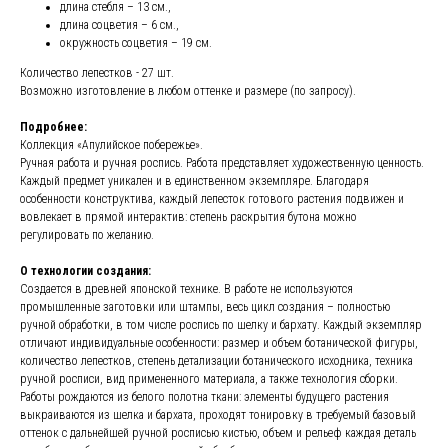
длина стебля – 13 см.,
длина соцветия – 6 см.,
окружность соцветия – 19 см.
Количество лепестков - 27 шт.
Возможно изготовление в любом оттенке и размере (по запросу).
Подробнее:
Коллекция «Апулийское побережье».
Ручная работа и ручная роспись. Работа представляет художественную ценность.
Каждый предмет уникален и в единственном экземпляре. Благодаря
особенности конструктива, каждый лепесток готового растения подвижен и
вовлекает в прямой интерактив: степень раскрытия бутона можно
регулировать по желанию.
О технологии создания:
Создается в древней японской технике. В работе не используются
промышленные заготовки или штампы, весь цикл создания – полностью
ручной обработки, в том числе роспись по шелку и бархату. Каждый экземпляр
отличают индивидуальные особенности: размер и объем ботанической фигуры,
количество лепестков, степень детализации ботанического исходника, техника
ручной росписи, вид примененного материала, а также технология сборки.
Работы рождаются из белого полотна ткани: элементы будущего растения
выкраиваются из шелка и бархата, проходят тонировку в требуемый базовый
оттенок с дальнейшей ручной росписью кистью, объем и рельеф каждая деталь