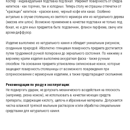
Костер - индивидуальная подставка под бокал. Убережет поверхность от следов
напитков - как горячих, так и холодных. Теперь столу не страшны отпечатки от
"красящих" напитков - красное вино, черный кофе или какао. Особенно
актуально в случае столешниц из светлого мрамора или из натурального дерева
(массив или шпон). Возможно применение в качестве подставки не только под
бокал, но и для иных предметов быта: подсвечник, флакон парфюма, свечу или
арома-диффузор.
Изделие выполнено из натурального камня и обладает уникальным рисунком,
созданным природой. Абсолютно глянцевая поверхность предмета достигается
путем трудоемкой ручной полировки до зеркального состояния. По нижнему и
верхнему краям изделия выполнена аккуратная фаска - также ручным
способом. На основании предмета установлены силиконовые ножки, которые
защищают поверхность столешницы от возможного повреждения при
соприкосновении с мраморным изделием, а также предотвращают скольжение.
Рекомендации по уходу и эксплуатации:
Не подвергать ударам, не допускать механического воздействия на плоскость
(например, резка ножом), не использовать в качестве моющих средств
препараты, содержащие кислоту, щелочь и абразивные материалы. Допускается
чистка влажной тряпкой мыльным раствором и/или обработка специальными
средствами для натурального камня.