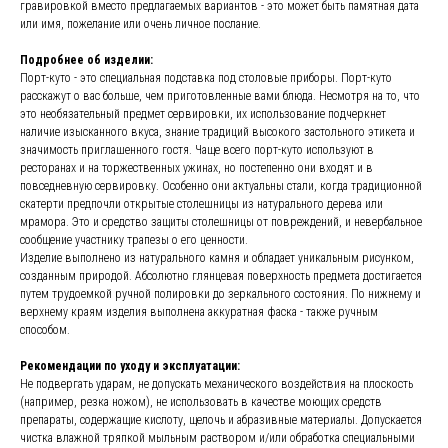
гравировкой вместо предлагаемых вариантов - это может быть памятная дата
или имя, пожелание или очень личное послание.
Подробнее об изделии:
Порт-куто - это специальная подставка под столовые приборы. Порт-куто
расскажут о вас больше, чем приготовленные вами блюда. Несмотря на то, что
это необязательный предмет сервировки, их использование подчеркнет
наличие изысканного вкуса, знание традиций высокого застольного этикета и
значимость приглашенного гостя. Чаще всего порт-куто используют в
ресторанах и на торжественных ужинах, но постепенно они входят и в
повседневную сервировку. Особенно они актуальны стали, когда традиционной
скатерти предпочли открытые столешницы из натурального дерева или
мрамора. Это и средство защиты столешницы от повреждений, и невербальное
сообщение участнику трапезы о его ценности.
Изделие выполнено из натурального камня и обладает уникальным рисунком,
созданным природой. Абсолютно глянцевая поверхность предмета достигается
путем трудоемкой ручной полировки до зеркального состояния. По нижнему и
верхнему краям изделия выполнена аккуратная фаска - также ручным
способом.
Рекомендации по уходу и эксплуатации:
Не подвергать ударам, не допускать механического воздействия на плоскость
(например, резка ножом), не использовать в качестве моющих средств
препараты, содержащие кислоту, щелочь и абразивные материалы. Допускается
чистка влажной тряпкой мыльным раствором и/или обработка специальными